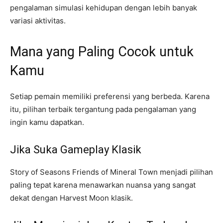
pengalaman simulasi kehidupan dengan lebih banyak
variasi aktivitas.
Mana yang Paling Cocok untuk
Kamu
Setiap pemain memiliki preferensi yang berbeda. Karena
itu, pilihan terbaik tergantung pada pengalaman yang
ingin kamu dapatkan.
Jika Suka Gameplay Klasik
Story of Seasons Friends of Mineral Town menjadi pilihan
paling tepat karena menawarkan nuansa yang sangat
dekat dengan Harvest Moon klasik.