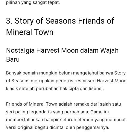
pilihan yang sangat tepat.
3. Story of Seasons Friends of
Mineral Town
Nostalgia Harvest Moon dalam Wajah
Baru
Banyak pemain mungkin belum mengetahui bahwa Story
of Seasons merupakan penerus resmi seri Harvest Moon
klasik setelah perubahan hak cipta dan lisensi.
Friends of Mineral Town adalah remake dari salah satu
seri paling legendaris yang pernah ada. Game ini
mempertahankan hampir seluruh elemen yang membuat
versi original begitu dicintai oleh penggemarnya.