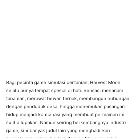
Bagi pecinta game simulasi pertanian, Harvest Moon
selalu punya tempat spesial di hati. Sensasi menanam
tanaman, merawat hewan ternak, membangun hubungan
dengan penduduk desa, hingga menemukan pasangan
hidup menjadi kombinasi yang membuat permainan ini
sulit dilupakan. Namun seiring berkembangnya industri
game, kini banyak judul lain yang menghadirkan