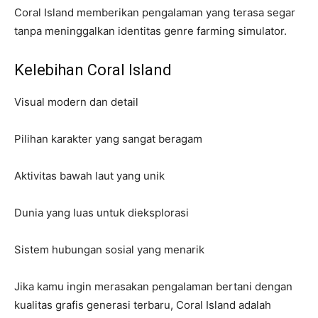
Coral Island memberikan pengalaman yang terasa segar
tanpa meninggalkan identitas genre farming simulator.
Kelebihan Coral Island
Visual modern dan detail
Pilihan karakter yang sangat beragam
Aktivitas bawah laut yang unik
Dunia yang luas untuk dieksplorasi
Sistem hubungan sosial yang menarik
Jika kamu ingin merasakan pengalaman bertani dengan
kualitas grafis generasi terbaru, Coral Island adalah