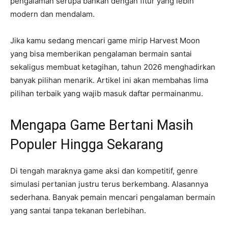
pengalaman serupa bahkan dengan fitur yang lebih
modern dan mendalam.
Jika kamu sedang mencari game mirip Harvest Moon
yang bisa memberikan pengalaman bermain santai
sekaligus membuat ketagihan, tahun 2026 menghadirkan
banyak pilihan menarik. Artikel ini akan membahas lima
pilihan terbaik yang wajib masuk daftar permainanmu.
Mengapa Game Bertani Masih
Populer Hingga Sekarang
Di tengah maraknya game aksi dan kompetitif, genre
simulasi pertanian justru terus berkembang. Alasannya
sederhana. Banyak pemain mencari pengalaman bermain
yang santai tanpa tekanan berlebihan.