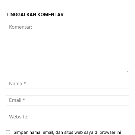
TINGGALKAN KOMENTAR
Komentar:
Na
Ema
Web
Simpan nama, email, dan situs web saya di browser ini