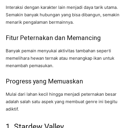
Interaksi dengan karakter lain menjadi daya tarik utama.
Semakin banyak hubungan yang bisa dibangun, semakin
menarik pengalaman bermainnya.
Fitur Peternakan dan Memancing
Banyak pemain menyukai aktivitas tambahan seperti
memelihara hewan ternak atau menangkap ikan untuk
menambah pemasukan.
Progress yang Memuaskan
Mulai dari lahan kecil hingga menjadi peternakan besar
adalah salah satu aspek yang membuat genre ini begitu
adiktif.
1. Stardew Valley