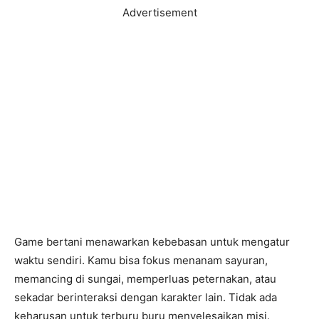
Advertisement
Game bertani menawarkan kebebasan untuk mengatur
waktu sendiri. Kamu bisa fokus menanam sayuran,
memancing di sungai, memperluas peternakan, atau
sekadar berinteraksi dengan karakter lain. Tidak ada
keharusan untuk terburu buru menyelesaikan misi.