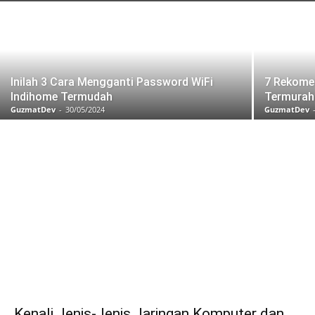
Inilah 3 Cara Mengganti Password WiFi
7 Rekomen
Indihome Termudah
Termurah
GuzmatDev
-
30/05/2024
GuzmatDev
Kenali Jenis-Jenis Jaringan Komputer dan