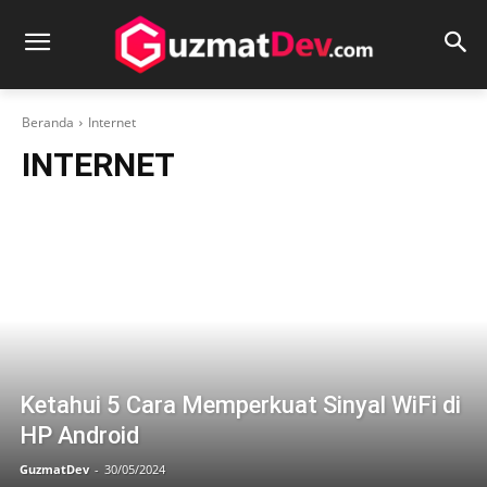
Beranda
Internet
INTERNET
Ketahui 5 Cara Memperkuat Sinyal WiFi di
HP Android
GuzmatDev
-
30/05/2024