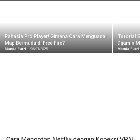
Rahasia Pro Player! Gimana Cara Menguasai
Tutorial S
Map Bermuda di Free Fire?
Dijamin M
Manda Putri
-
06/03/2025
Manda Putri
Cara Menonton Netflix dengan Koneksi VPN