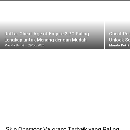
Daftar Cheat Age of Empire 2 PC Paling
Cheat Res
Lengkap untuk Menang dengan Mudah
Unlock S
Manda Putri
-
29/06/2026
Manda Putri
Skin Operator Valorant Terbaik yang Paling