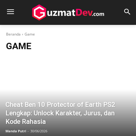
Beranda
Game
GAME
Cheat Ben 10 Protector of Earth PS2
Lengkap: Unlock Karakter, Jurus, dan
Kode Rahasia
Manda Putri
-
30/06/2026