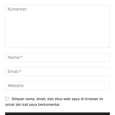
Komentar:
Na
Ema
Web
Simpan nama, email, dan situs web saya di browser ini
untuk lain kali saya berkomentar.