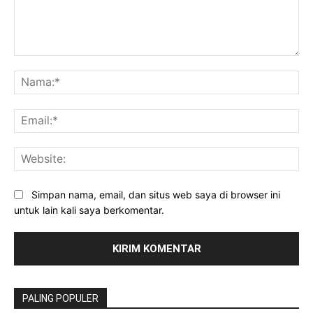
Komentar:
Na
Ema
Web
Simpan nama, email, dan situs web saya di browser ini
untuk lain kali saya berkomentar.
PALING POPULER