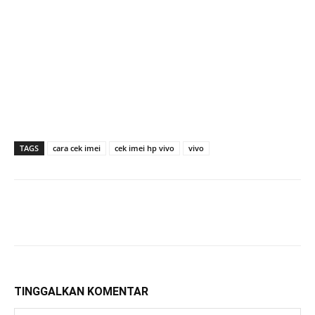
TAGS
cara cek imei
cek imei hp vivo
vivo
TINGGALKAN KOMENTAR