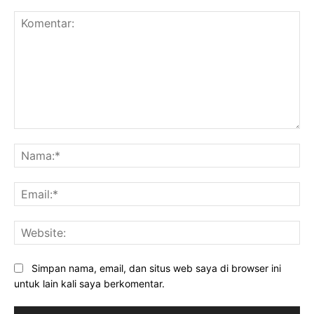
Komentar:
Na
Ema
Web
Simpan nama, email, dan situs web saya di browser ini
untuk lain kali saya berkomentar.