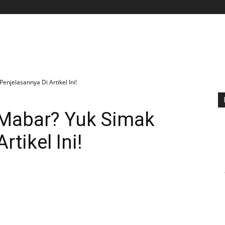
BERANDA
APLIKASI
GAME
TIPS N TRIK
njelasannya Di Artikel Ini!
Mabar? Yuk Simak
rtikel Ini!