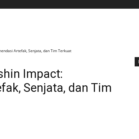
BERANDA
APLIKASI
GAME
TIPS N TRIK
endasi Artefak, Senjata, dan Tim Terkuat
shin Impact:
ak, Senjata, dan Tim