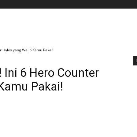
BERANDA
APLIKASI
GAME
TIPS N TRIK
er Hylos yang Wajib Kamu Pakai!
 Ini 6 Hero Counter
 Kamu Pakai!