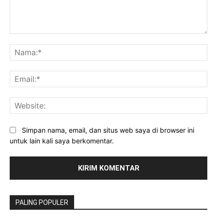
Komentar:
Na
Ema
Web
Simpan nama, email, dan situs web saya di browser ini
untuk lain kali saya berkomentar.
PALING POPULER