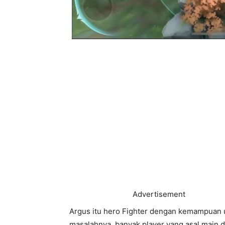
Advertisement
Argus itu hero Fighter dengan kemampuan uni
masalahnya, banyak player yang asal main d