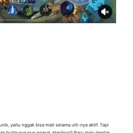
k, yaitu nggak bisa mati selama ulti-nya aktif. Tapi
an build-nya pun ngasal. Hasilnya? Baru maju bentar