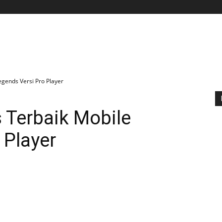
BERANDA
APLIKASI
GAME
TIPS N TRIK
egends Versi Pro Player
s Terbaik Mobile
 Player