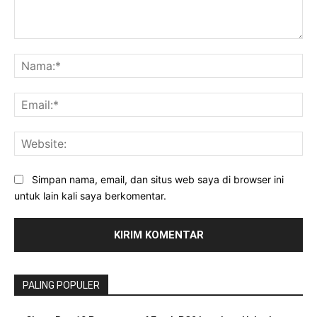
Komentar:
Na
Ema
Web
Simpan nama, email, dan situs web saya di browser ini
untuk lain kali saya berkomentar.
PALING POPULER