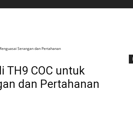
BERANDA
APLIKASI
GAME
TIPS N TRIK
 Menguasai Serangan dan Pertahanan
di TH9 COC untuk
gan dan Pertahanan