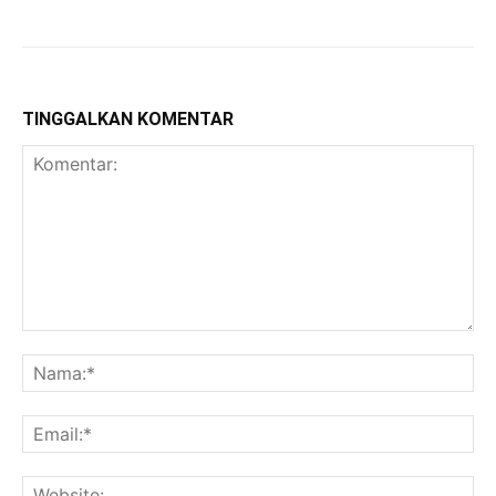
TINGGALKAN KOMENTAR
Komentar:
Na
Ema
Web