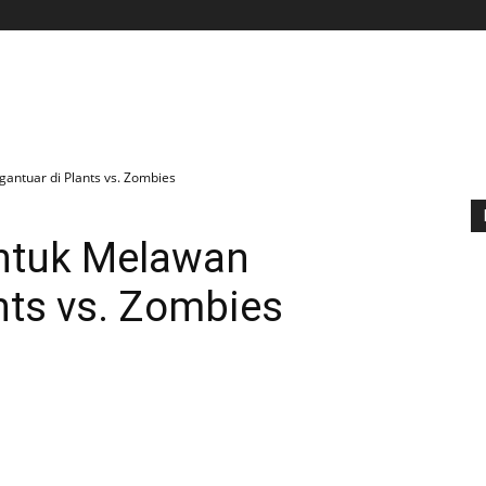
BERANDA
APLIKASI
GAME
TIPS N TRIK
gantuar di Plants vs. Zombies
untuk Melawan
nts vs. Zombies