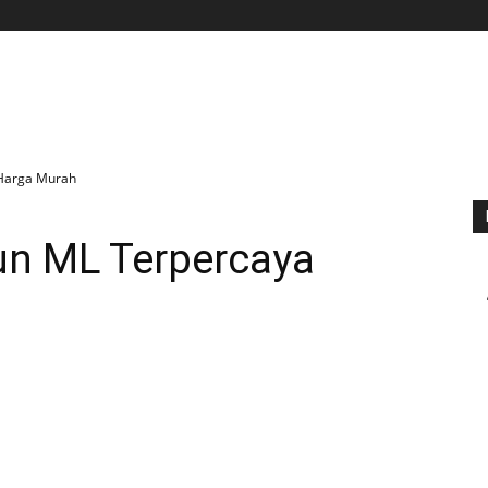
BERANDA
APLIKASI
GAME
TIPS N TRIK
 Harga Murah
un ML Terpercaya