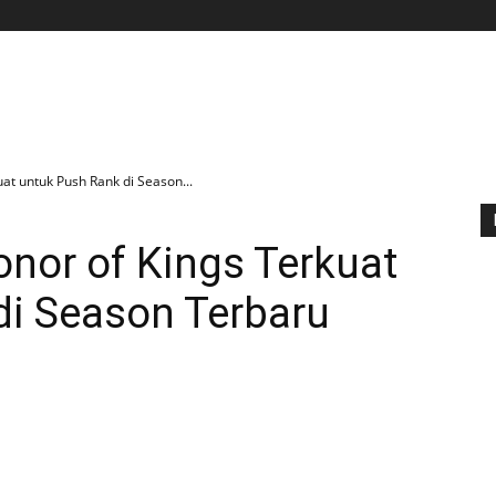
BERANDA
APLIKASI
GAME
TIPS N TRIK
uat untuk Push Rank di Season...
Honor of Kings Terkuat
di Season Terbaru