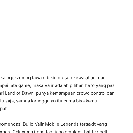
uka nge-zoning lawan, bikin musuh kewalahan, dan
pai late game, maka Valir adalah pilihan hero yang pas
 dari Land of Dawn, punya kemampuan crowd control dan
ntu saja, semua keunggulan itu cuma bisa kamu
pat.
 rekomendasi Build Valir Mobile Legends tersakit yang
ngan. Gak cuma item, tapi juga emblem, battle spell,