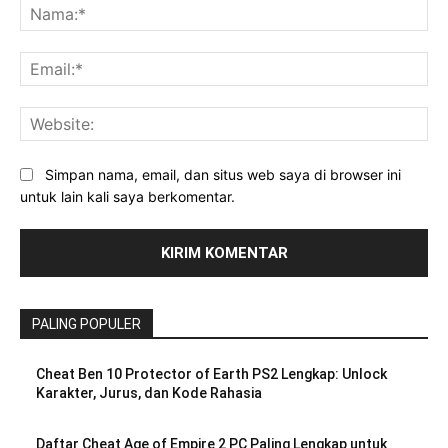
Na
Ema
Web
Simpan nama, email, dan situs web saya di browser ini
untuk lain kali saya berkomentar.
PALING POPULER
Cheat Ben 10 Protector of Earth PS2 Lengkap: Unlock
Karakter, Jurus, dan Kode Rahasia
Daftar Cheat Age of Empire 2 PC Paling Lengkap untuk