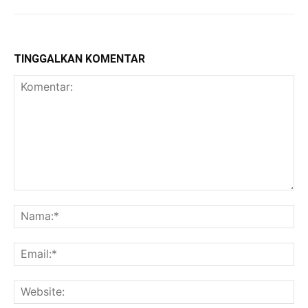
TINGGALKAN KOMENTAR
Komentar:
Na
Ema
Web