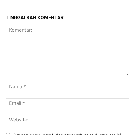
TINGGALKAN KOMENTAR
Komentar:
Na
Ema
Web