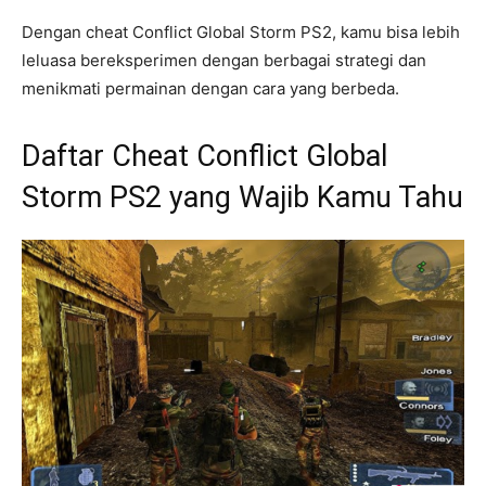
Dengan cheat Conflict Global Storm PS2, kamu bisa lebih
leluasa bereksperimen dengan berbagai strategi dan
menikmati permainan dengan cara yang berbeda.
Daftar Cheat Conflict Global
Storm PS2 yang Wajib Kamu Tahu