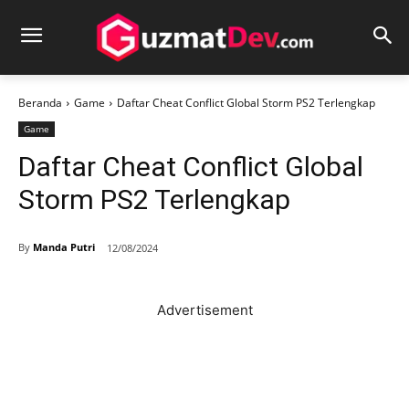
Beranda
Game
Daftar Cheat Conflict Global Storm PS2 Terlengkap
Game
Daftar Cheat Conflict Global
Storm PS2 Terlengkap
By
Manda Putri
12/08/2024
Advertisement