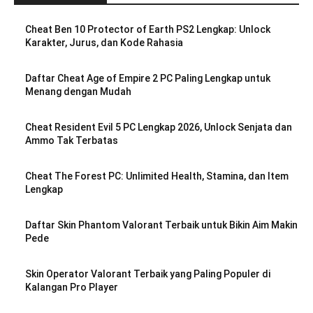
Cheat Ben 10 Protector of Earth PS2 Lengkap: Unlock
Karakter, Jurus, dan Kode Rahasia
Daftar Cheat Age of Empire 2 PC Paling Lengkap untuk
Menang dengan Mudah
Cheat Resident Evil 5 PC Lengkap 2026, Unlock Senjata dan
Ammo Tak Terbatas
Cheat The Forest PC: Unlimited Health, Stamina, dan Item
Lengkap
Daftar Skin Phantom Valorant Terbaik untuk Bikin Aim Makin
Pede
Skin Operator Valorant Terbaik yang Paling Populer di
Kalangan Pro Player