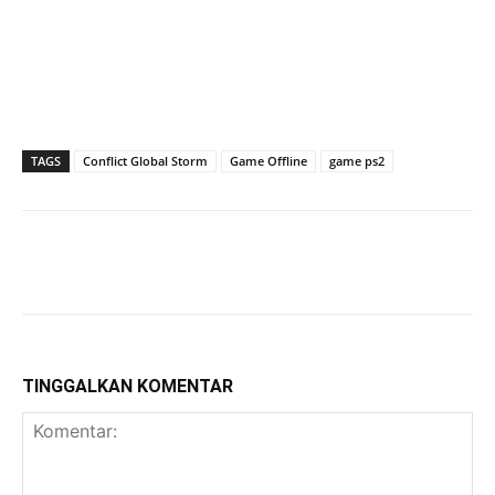
TAGS
Conflict Global Storm
Game Offline
game ps2
TINGGALKAN KOMENTAR