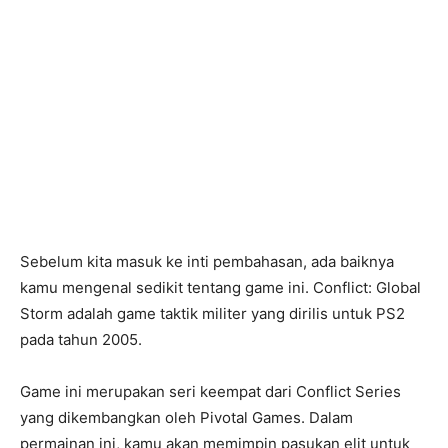
Sebelum kita masuk ke inti pembahasan, ada baiknya
kamu mengenal sedikit tentang game ini. Conflict: Global
Storm adalah game taktik militer yang dirilis untuk PS2
pada tahun 2005.
Game ini merupakan seri keempat dari Conflict Series
yang dikembangkan oleh Pivotal Games. Dalam
permainan ini, kamu akan memimpin pasukan elit untuk