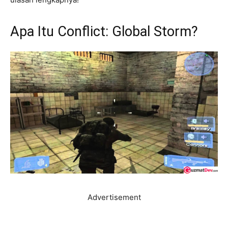
Apa Itu Conflict: Global Storm?
Advertisement