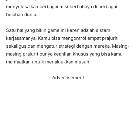
menyelesaikan berbagai misi berbahaya di berbagai
belahan dunia.
Satu hal yang bikin game ini keren adalah sistem
kerjasamanya. Kamu bisa mengontrol empat prajurit
sekaligus dan mengatur strategi dengan mereka. Masing-
masing prajurit punya keahlian khusus yang bisa kamu
manfaatkan untuk menaklukkan musuh.
Advertisement