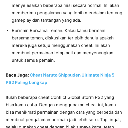
menyelesaikan beberapa misi secara normal. Ini akan
memberimu pengalaman yang lebih mendalam tentang
gameplay dan tantangan yang ada.
Bermain Bersama Teman: Kalau kamu bermain
bersama teman, diskusikan terlebih dahulu apakah
mereka juga setuju menggunakan cheat. Ini akan
membuat permainan tetap adil dan menyenangkan
untuk semua pemain.
Baca Juga:
Cheat Naruto Shippuden Ultimate Ninja 5
PS2 Paling Lengkap
Itulah beberapa cheat Conflict Global Storm PS2 yang
bisa kamu coba. Dengan menggunakan cheat ini, kamu
bisa menikmati permainan dengan cara yang berbeda dan
membuat pengalaman bermain jadi lebih seru. Tapi ingat,
selalu gunakan cheat dengan bijak supaya kamu tetap