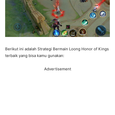
Berikut ini adalah Strategi Bermain Loong Honor of Kings
terbaik yang bisa kamu gunakan:
Advertisement