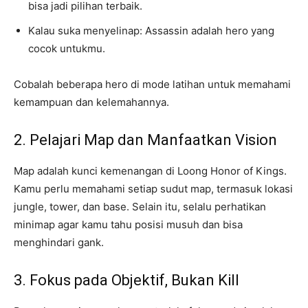
bisa jadi pilihan terbaik.
Kalau suka menyelinap: Assassin adalah hero yang
cocok untukmu.
Cobalah beberapa hero di mode latihan untuk memahami
kemampuan dan kelemahannya.
2. Pelajari Map dan Manfaatkan Vision
Map adalah kunci kemenangan di Loong Honor of Kings.
Kamu perlu memahami setiap sudut map, termasuk lokasi
jungle, tower, dan base. Selain itu, selalu perhatikan
minimap agar kamu tahu posisi musuh dan bisa
menghindari gank.
3. Fokus pada Objektif, Bukan Kill