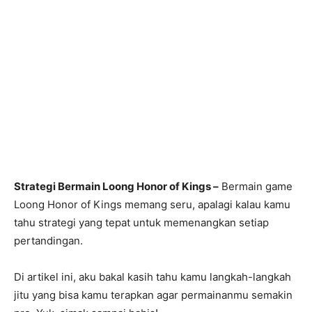
Strategi Bermain Loong Honor of Kings –
Bermain game
Loong Honor of Kings memang seru, apalagi kalau kamu
tahu strategi yang tepat untuk memenangkan setiap
pertandingan.
Di artikel ini, aku bakal kasih tahu kamu langkah-langkah
jitu yang bisa kamu terapkan agar permainanmu semakin