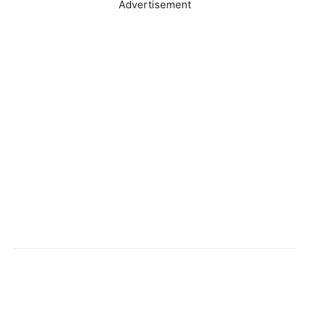
Advertisement