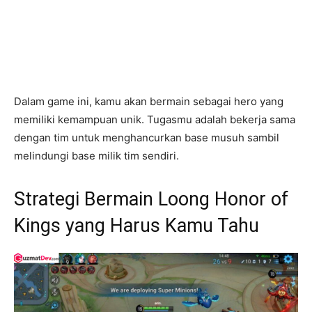
Dalam game ini, kamu akan bermain sebagai hero yang
memiliki kemampuan unik. Tugasmu adalah bekerja sama
dengan tim untuk menghancurkan base musuh sambil
melindungi base milik tim sendiri.
Strategi Bermain Loong Honor of
Kings yang Harus Kamu Tahu