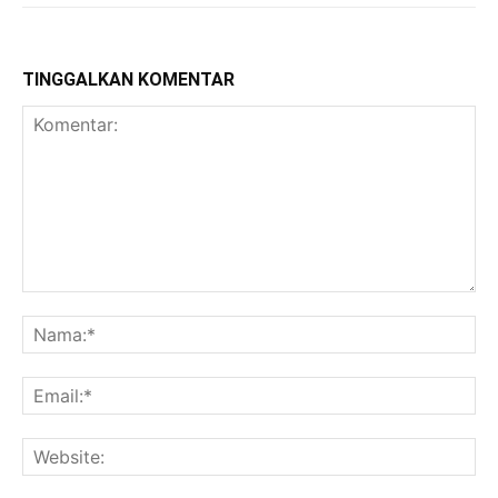
TINGGALKAN KOMENTAR
Komentar:
Na
Ema
Web