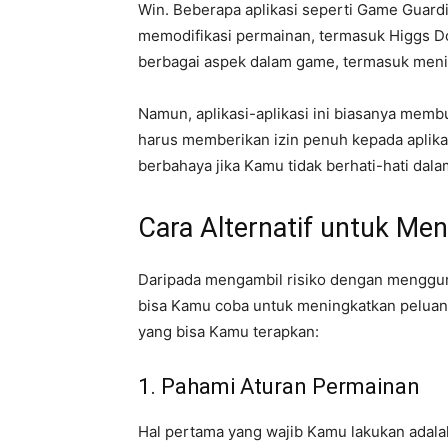
Win. Beberapa aplikasi seperti Game Guardi
memodifikasi permainan, termasuk Higgs Do
berbagai aspek dalam game, termasuk men
Namun, aplikasi-aplikasi ini biasanya memb
harus memberikan izin penuh kepada aplikas
berbahaya jika Kamu tidak berhati-hati da
Cara Alternatif untuk M
Daripada mengambil risiko dengan menggun
bisa Kamu coba untuk meningkatkan peluang
yang bisa Kamu terapkan:
1. Pahami Aturan Permainan
Hal pertama yang wajib Kamu lakukan adal