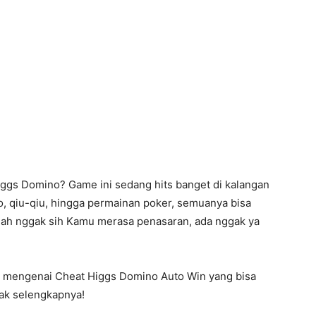
ggs Domino? Game ini sedang hits banget di kalangan
o, qiu-qiu, hingga permainan poker, semuanya bisa
rnah nggak sih Kamu merasa penasaran, ada nggak ya
asia mengenai Cheat Higgs Domino Auto Win yang bisa
ak selengkapnya!