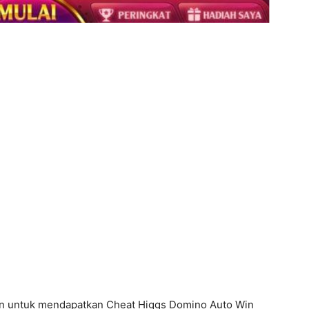
an untuk mendapatkan Cheat Higgs Domino Auto Win