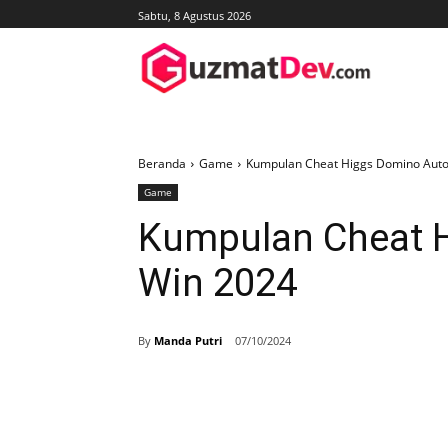
Sabtu, 8 Agustus 2026
Beranda
Game
Kumpulan Cheat Higgs Domino Auto
Game
Kumpulan Cheat 
Win 2024
By
Manda Putri
07/10/2024