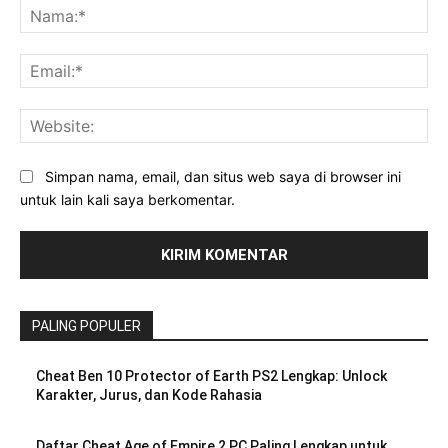
Na
Ema
Web
Simpan nama, email, dan situs web saya di browser ini
untuk lain kali saya berkomentar.
PALING POPULER
Cheat Ben 10 Protector of Earth PS2 Lengkap: Unlock
Karakter, Jurus, dan Kode Rahasia
Daftar Cheat Age of Empire 2 PC Paling Lengkap untuk