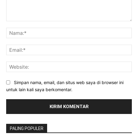
Komentar:
Na
Ema
Web
Simpan nama, email, dan situs web saya di browser ini
untuk lain kali saya berkomentar.
PALING POPULER