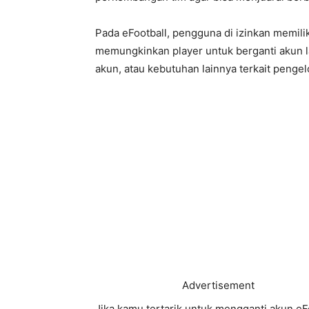
Pada eFootball, pengguna di izinkan memili
memungkinkan player untuk berganti akun l
akun, atau kebutuhan lainnya terkait penge
Advertisement
Jika kamu tertarik untuk mengganti akun e