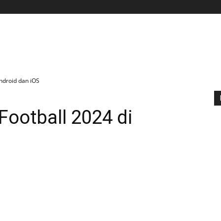
BERANDA
APLIKASI
GAME
TIPS N TRIK
ndroid dan iOS
Football 2024 di