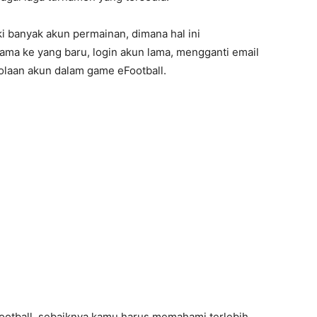
ki banyak akun permainan, dimana hal ini
ama ke yang baru, login akun lama, mengganti email
lolaan akun dalam game eFootball.
Football, sebaiknya kamu harus memahami terlebih